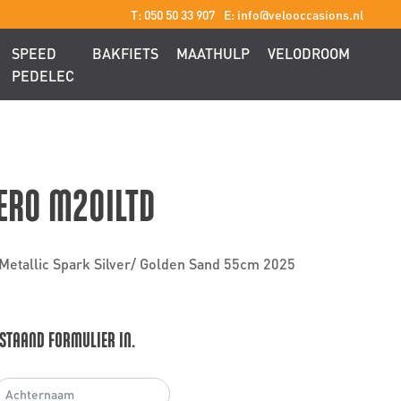
T: 050 50 33 907
E: info@velooccasions.nl
SPEED
BAKFIETS
MAATHULP
VELODROOM
PEDELEC
ERO M20ILTD
etallic Spark Silver/ Golden Sand 55cm 2025
STAAND FORMULIER IN.