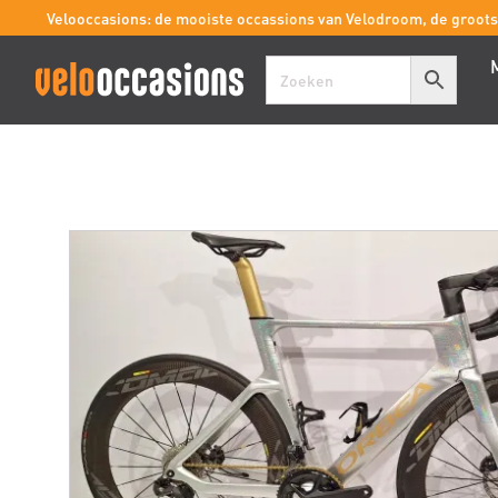
Velooccasions: de mooiste occassions van Velodroom, de groot