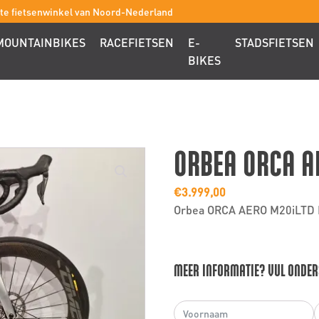
ste fietsenwinkel van Noord-Nederland
MOUNTAINBIKES
RACEFIETSEN
E-
STADSFIETSEN
BIKES
ORBEA ORCA A
€
3.999,00
Orbea ORCA AERO M20iLTD M
MEER INFORMATIE? VUL ONDER