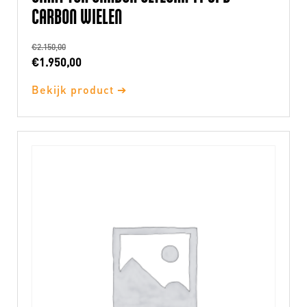
CARBON WIELEN
€
2.150,00
Oorspronkelijke
Huidige
€
1.950,00
prijs
prijs
Bekijk product ➔
was:
is:
€2.150,00.
€1.950,00.