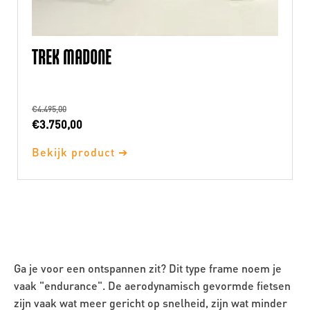
TREK MADONE
€
4.495,00
Oorspronkelijke
Huidige
€
3.750,00
prijs
prijs
Bekijk product ➔
was:
is:
€4.495,00.
€3.750,00.
Ga je voor een ontspannen zit? Dit type frame noem je
vaak "endurance". De aerodynamisch gevormde fietsen
zijn vaak wat meer gericht op snelheid, zijn wat minder