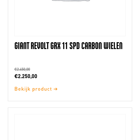
GIANT REVOLT GRX 11 SPD CARBON WIELEN
€
2.450,00
Oorspronkelijke
Huidige
€
2.250,00
prijs
prijs
Bekijk product ➔
was:
is:
€2.450,00.
€2.250,00.